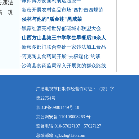
·康师傅方便面利润远超统一
击违法
·新密开展农村食品市场“四打击四规范
稿：巩
·
侯林与他的"潘金莲"黑咸菜
·黑蒜红酒亮相世界低碳城市联盟大会
·
山西方山县第三中学学生早餐后20余人
·新密多部门联合查处一家违法加工食品
·阿克陶县食药局开展“去极端化”约谈
·沙湾县食药监局深入开展党的群众路线
广播电视节目制作经营许可证：（京）字
第22754号
京ICP备09001449号-10
京公网安备 110108008263 号
监督电话:010-57027107 57027127
总编邮箱:zgfzzb@126.com