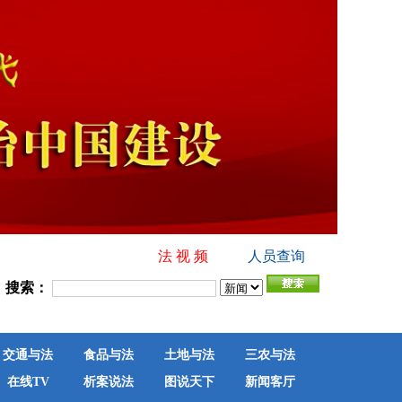
法 视 频
人员查询
搜索：
交通与法
食品与法
土地与法
三农与法
在线TV
析案说法
图说天下
新闻客厅