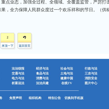
、重点业态，加强全过程、全领域、全覆盖监管，严厉打
有果，全力保障人民群众度过一个欢乐祥和的节日。（供
2
来顶一下
返回首页
法治综报
经济与法
社会与法
行政与法
交通与法
食品与法
土地与法
三农与法
电力与法
消费与法
健康中国
消防安全
析案说法
法治共建
在线TV
图片中心
务
免责声明
组织机构
特别公告
切换到手机版