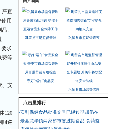
图片新闻
，严查
户使用
制品、
巩留县市场监督管理
巩留县市监局错峰夜
过
，要求
浪费等
守好“端午”食品安
费、安
巩留县市场监督管理
点击量排行
·安利保健食品批准文号已经过期却仍在
120
·景县龙华镇两家超市售过期食品 食药监
期间巡