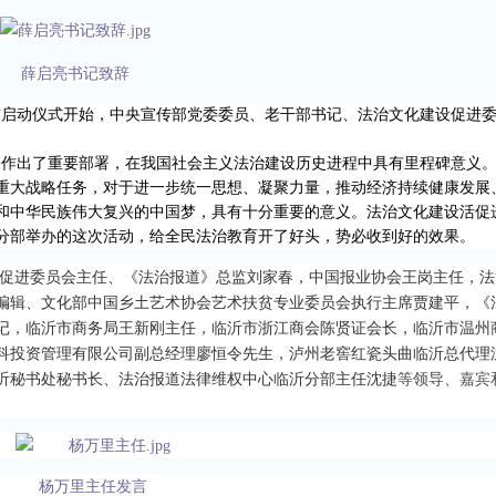
薛启亮书记致辞
布
启动仪式开始
，
中央宣传部党委委员、
老干
部
书记、法治文化建设
促进
国作出了重要部署，在我国社会主义法治建设历史进程中具有里程碑意义
重大战略任务，对于进一步统一思想、凝聚力量，推动经济持续健康发展
和中华民族伟大复兴的中国梦，具有十分重要的意义。法治文化建设活
促
分部举办的这次活动，
给全民法治教育开了好头，
势必
收到好的效果。
促进委员会主任、
《法治报道》总监刘家春，中国报业协会王岗主任，
法
编辑、文化部中国乡土艺术协会艺术扶贫专业委员会执行主席贾建平，
《
记，临沂市商务局王新刚主任，临沂市浙江商会陈贤证会长，临沂市温州
科投资管理有限公司副总经理廖恒令先生，泸州老窖红瓷头曲临沂总代理
沂秘书处秘书长、法治报道法律维权中心临沂分部主任沈捷
等领导
、
嘉宾
杨万里主任发言