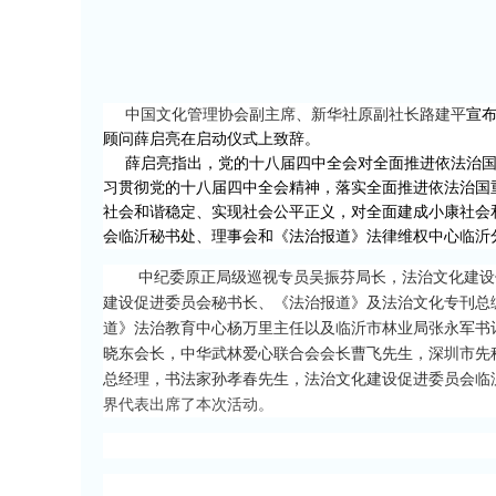
中国文化管理协会副主席、新华社原副社长路建平
宣
顾问薛启
亮在
启动仪式上
致辞
。
薛启亮
指出
，党的十八届四中全会对全面推进依法治
习贯彻党的十八届四中全会精神，落实全面推进依法治国
社会和谐稳定、实现社会公平正义，对全面建成小康社会
会
临沂
秘书处
、理事会和《法治报道》法律维权中心临沂
中纪委原正局级巡视专员吴振芬局长，法治文化建设
建设促进委员会秘书长、
《法治报道》及法治文化专刊总
道》法治教育中心杨万里主任
以及
临沂市林业局张永军书
晓东会长，中华武林爱心联合会会长曹飞先生，深圳市先
总经理，书法家孙孝春先生，法治文化建设促进委员会临
界代表
出席了本次
活动
。