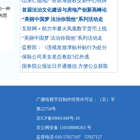
·山东仁德地产在前海股权交易中心挂牌
的一种
·
首届法治文化建设与房地产创新高峰论
的思
·
“美丽中国梦 法治你我他”系列活动走
·互联网＋助力华夏火凤凰数字货币上线
·“美丽中国梦 法治你我他”系列活动走
·监察部：《违规发放津贴补贴行为处分
·保险公司美女老总卷款5亿外逃
·国务院公报近日开通微信 方便公众获取
广播电视节目制作经营许可证：（京）字
第22754号
京ICP备09001449号-10
京公网安备 110108008263 号
监督电话:010-57027107 57027127