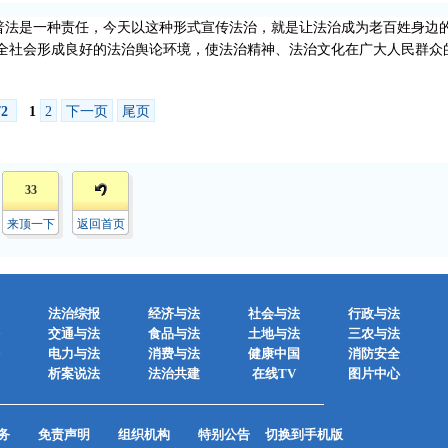
普法是一种责任
，
今天以这种形式宣传法治，就是让法治成为老百姓身边
全社会形成良好的法治舆论环境，使法治精神、法治文化在广大人民群众
/
2
1
2
下一页
尾页
33
来顶一下
返回首页
法治综报
经济与法
社会与法
行政与法
交通与法
食品与法
土地与法
三农与法
电力与法
消费与法
健康中国
消防安全
析案说法
法治共建
在线TV
图片中心
务
免责声明
组织机构
特别公告
切换到手机版