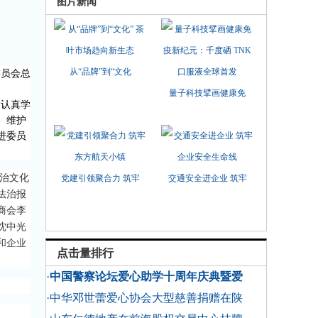
图片新闻
从“品牌”到“文化
委员会总
量子科技擘画健康免
。认真学
、维护
进
委员
治文化
党建引领聚合力 筑牢
交通安全进企业 筑牢
法治报
商会李
沈中光
和企业
点击量排行
·
中国警察论坛爱心助学十周年庆典暨爱
·中华邓世蕾爱心协会大型慈善捐赠在陕