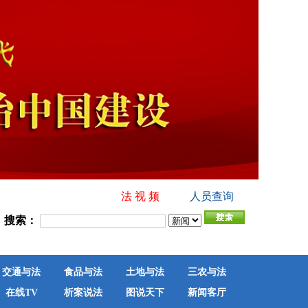
法 视 频
人员查询
搜索：
交通与法
食品与法
土地与法
三农与法
在线TV
析案说法
图说天下
新闻客厅