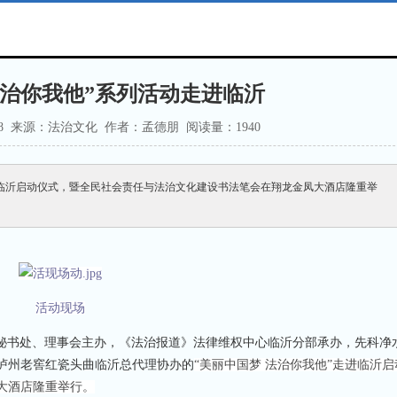
法治你我他”系列活动走进临沂
1:57:28 来源：法治文化 作者：孟德朋 阅读量：1
940
”走进临沂启动仪式，暨全民社会责任与法治文化建设书法笔会在翔龙金凤大酒店隆重举
活动现场
秘书处、理事会主办，
《
法治报道
》
法律维权中心临沂分部承办，先科净
泸州老窖红瓷头曲临沂总代理协办
的
“美丽中国梦 法治你我他”走进
临沂
启
大酒店
隆重举行。