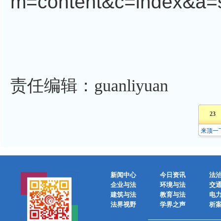
m=content&c=index&a=
责任编辑：guanliyuan
23
来顶一
新闻中心
今日资讯
法
企业与法
环境与法
交
建筑与法
教育与法
电
法界视野
学界之声
析